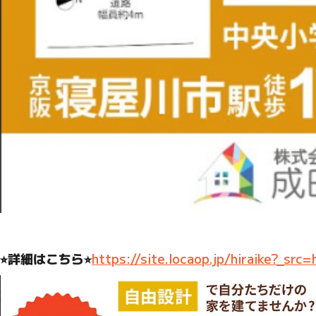
⭐︎詳細はこちら⭐︎
https://site.locaop.jp/hiraike?_src